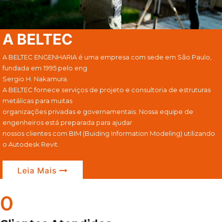
A BELTEC
A BELTEC ENGENHARIA é uma empresa com sede em São Paulo,
fundada em 1995 pelo eng.
Sergio H. Nakamura.
A BELTEC fornece serviços de projeto e consultoria de estruturas
metálicas para muitas
organizações privadas e governamentais. Nossa equipe de
engenheiros está preparada para ajudar
nossos clientes com BIM (Buiding Information Modeling) utilizando
o Autodesk Revit.
Leia Mais
0