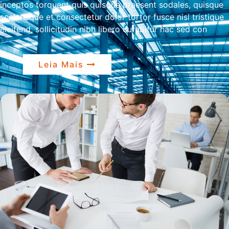
inceptos torquent quis quisque praesent sodales, quisque
scelerisque et consectetur dolor tortor fusce nisl tristique
eleifend, sollicitudin nibh libero curabitur hac sed con
Leia Mais