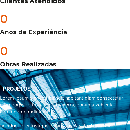
Clientes Atendidos
0
Anos de Experiência
0
Obras Realizadas
PROJETOS
Lorem ipsum eleifend blandit habitant diam consectetur
ullamcorper primis blandit viverra, conubia vehicula
commodo condimentum
tincidunt orci tristique. varius fusce vulputate diam